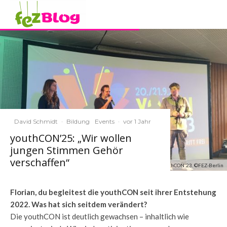
David Schmidt
·
Bildung
Events
·
vor 1 Jahr
youthCON’25: „Wir wollen
jungen Stimmen Gehör
verschaffen“
Projektleiter Florian Hecht (ganz rechts) bei der youthCON'23. ©FEZ-Berlin
Florian, du begleitest die youthCON seit ihrer Entstehung
2022. Was hat sich seitdem verändert?
Die youthCON ist deutlich gewachsen – inhaltlich wie