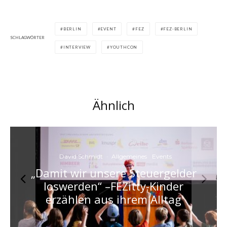
BERLIN
EVENT
FEZ
FEZ-BERLIN
SCHLAGWÖRTER
INTERVIEW
YOUTHCON
Ähnlich
David Schmidt
·
Allgemeines
Events
„Damit wir unsere Steuergelder
loswerden“ –FEZitty-Kinder
erzählen aus ihrem Alltag